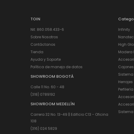
TOIN
Catego
Nit: 860.058.433-6
Infinity
Sobre Nosotros
Nanotec
Contáctanos
High Glo
Tienda
Madera I
Ayuda y Soporte
Accesor
Política de manejo de datos
Cajones
Sistema
SHOWROOM BOGOTÁ
Herrajes
Calle 11 No. 60 - 48
Perfilería
(318) 0789192
Accesor
SHOWROOM MEDELLÍN
Accesori
Sistema 
Carrera 32 No. 13-49 || Edificio C13 - Oficina
108
(316) 024 5829