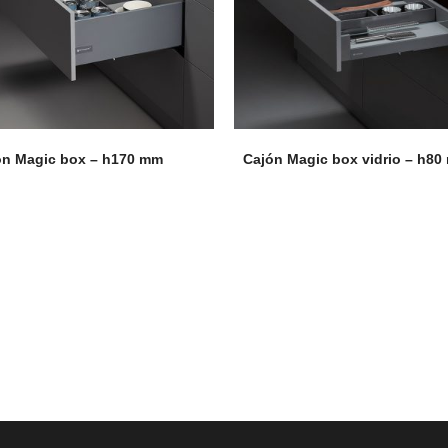
Puertas o Frentes
Zócalos
Fachada - Revestimiento
ón Magic box – h170 mm
Cajón Magic box vidrio – h8