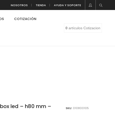
NOSOTROS
TIENDA
AYUDA Y SOPORTE
LOS
COTIZACIÓN
0
artículos
Cotizacion
box led – h80 mm –
SKU:
010800105
eaf
o