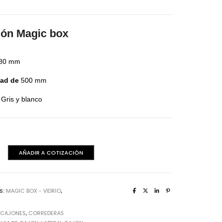
aminas Melaminicas
jón Magic box
 80 mm
dad de
500 mm
Gris y blanco
dera Italiana
AÑADIR A COTIZACIÓN
aminas Melaminicas
S:
MAGIC BOX - VIDRIO
,
:
CAJONES
,
CORREDERAS