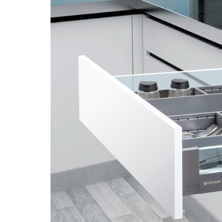
Piedra Sinterizada - Infinity
Nanotech
Brillante
Mate
Metal
MicroWave
Acanalados MDF