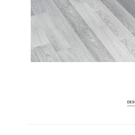
Accesorios de Cocina
Mona
DES
Lina
Nuomi
Wire Cromado
Lavaplatos