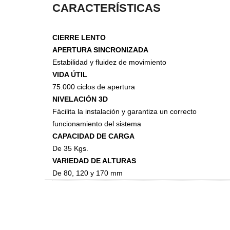
CARACTERÍSTICAS
Steel
Canecas
CIERRE LENTO
APERTURA SINCRONIZADA
Estabilidad y fluidez de movimiento
VIDA ÚTIL
75.000 ciclos de apertura
NIVELACIÓN 3D
Fácilita la instalación y garantiza un correcto
funcionamiento del sistema
CAPACIDAD DE CARGA
De 35 Kgs.
VARIEDAD DE ALTURAS
De 80, 120 y 170 mm
Accesorios de Closet
Accesorios Monika
Accesorios Riva
Accesorios Deslizables