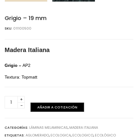
Grigio – 19 mm
SKU:
011100500
Madera Italiana
Grigio –
AP2
Textura: Topmatt
Grigio
-
AÑADIR A COTIZACIÓN
19
mm
cantidad
CATEGORÍAS:
LÁMINAS MELAMINICAS
,
MADERA ITALIANA
ETIQUETAS:
AGLOMERADO
,
ECOLOGICA
,
ECOLOGICO
,
ECOLÓGICO